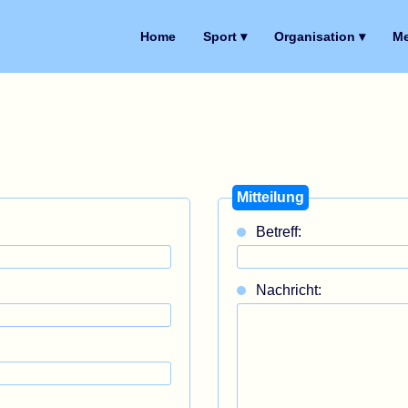
Home
Sport ▾
Organisation ▾
Me
Mitteilung
Betreff:
Nachricht: